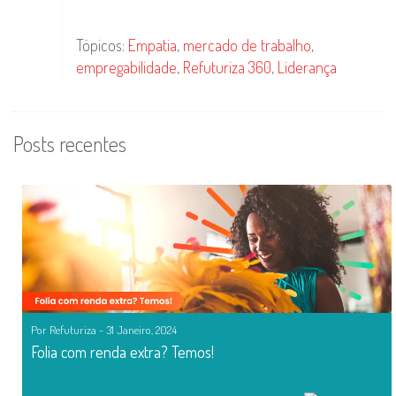
Tópicos:
Empatia
,
mercado de trabalho
,
empregabilidade
,
Refuturiza 360
,
Liderança
Posts recentes
Por Refuturiza - 31 Janeiro, 2024
Folia com renda extra? Temos!