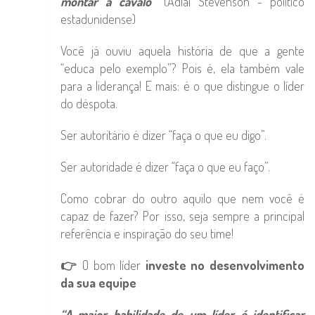
montar a cavalo”
(Adlai Stevenson - político
estadunidense)
Você já ouviu aquela história de que a gente
“educa pelo exemplo”? Pois é, ela também vale
para a liderança! E mais: é o que distingue o líder
do déspota.
Ser autoritário é dizer “faça o que eu digo”.
Ser autoridade é dizer “faça o que eu faço”.
Como cobrar do outro aquilo que nem você é
capaz de fazer? Por isso, seja sempre a principal
referência e inspiração do seu time!
👉
O bom líder
investe no desenvolvimento
da sua equipe
“A maior habilidade de um líder é identificar