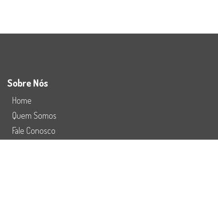
Sobre Nós
Home
Quem Somos
Fale Conosco
Preço
Redes Sociais
Refuturiza