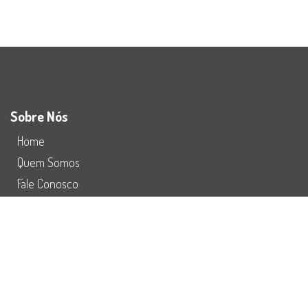
Sobre Nós
Home
Quem Somos
Fale Conosco
Preço
Redes Sociais
Refuturiza