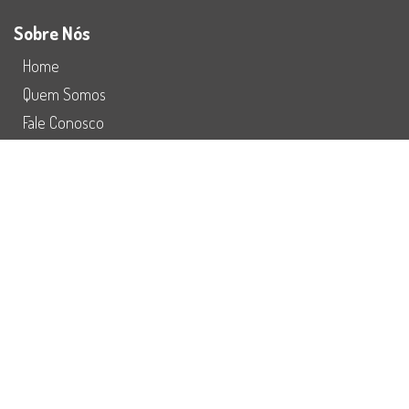
Sobre Nós
Home
Quem Somos
Fale Conosco
Preço
Redes Sociais
Refuturiza
Instagram
Facebook
Youtube