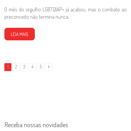
O mês do orgulho LGBTQIAP+ já acabou, mas o combate ao
preconceito não termina nunca.
LEIA MAIS
1
2
3
4
5
Receba nossas novidades