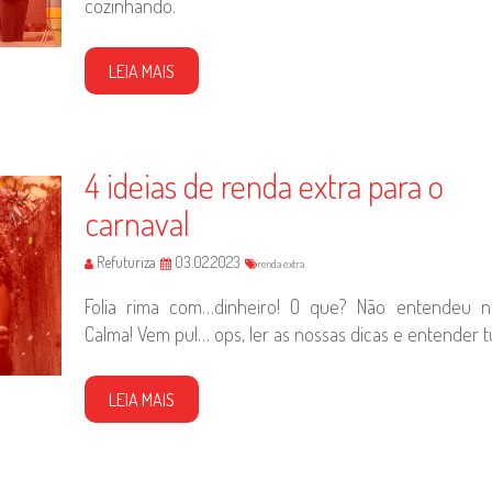
cozinhando.
LEIA MAIS
4 ideias de renda extra para o
carnaval
Refuturiza
03.02.2023
renda extra
Folia rima com…dinheiro! O que? Não entendeu n
Calma! Vem pul… ops, ler as nossas dicas e entender t
LEIA MAIS