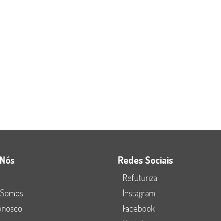
 Nós
Redes Sociais
Refuturiza
 Somos
Instagram
Conosco
Facebook