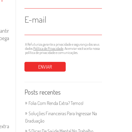
E-mail
antir
pega
A Refuturiza garante a privacidade e segurança dos seus
dados
Política de Privacidade
. Ao enviar você aceita nossa
política de privacidade e comunicações.
Posts recentes
Folia Com Renda Extra? Temos!
Soluções Financeiras Para Ingressar Na
Graduação
extra
5 Dicas De Saúde Mental No Trabalho