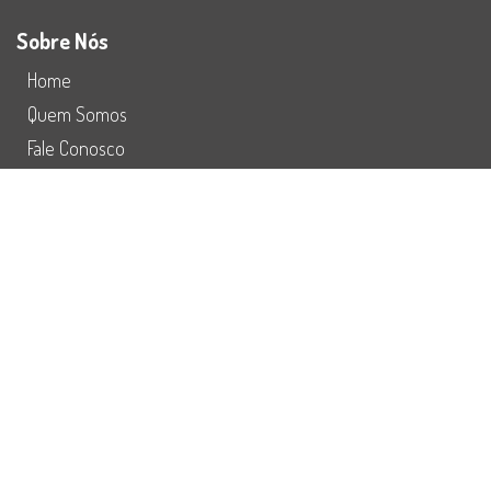
Sobre Nós
Home
Quem Somos
Fale Conosco
Preço
Redes Sociais
Refuturiza
Instagram
Facebook
Youtube