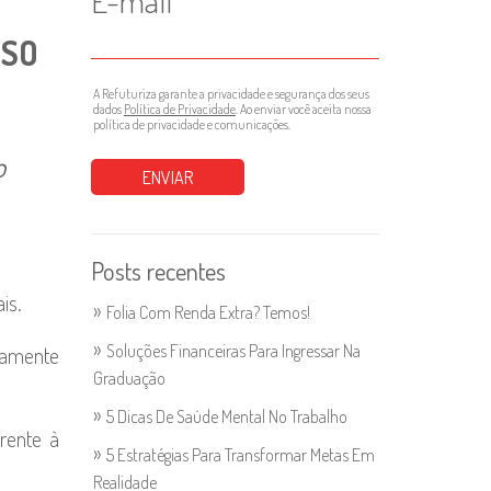
E-mail
SSO
A Refuturiza garante a privacidade e segurança dos seus
dados
Política de Privacidade
. Ao enviar você aceita nossa
política de privacidade e comunicações.
o
Posts recentes
is.
Folia Com Renda Extra? Temos!
Soluções Financeiras Para Ingressar Na
etamente
Graduação
5 Dicas De Saúde Mental No Trabalho
rente à
5 Estratégias Para Transformar Metas Em
Realidade