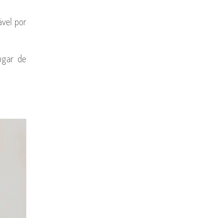
ável por
ugar de