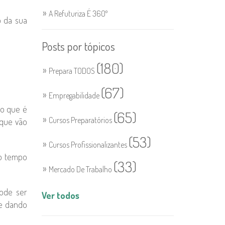
A Refuturiza É 360º
o da sua
Posts por tópicos
(180)
Prepara TODOS
(67)
Empregabilidade
to que é
(65)
Cursos Preparatórios
 que vão
(53)
Cursos Profissionalizantes
mo tempo
(33)
Mercado De Trabalho
pode ser
Ver todos
ue dando