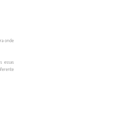
ara onde
as essas
iferente