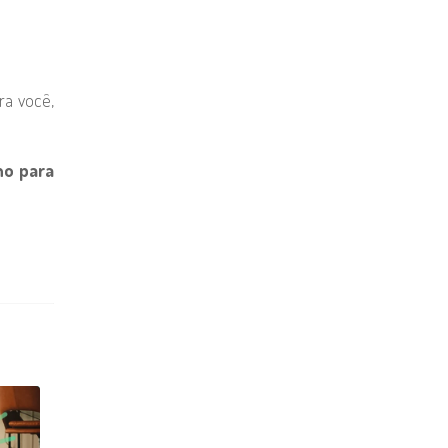
ra você,
ho para