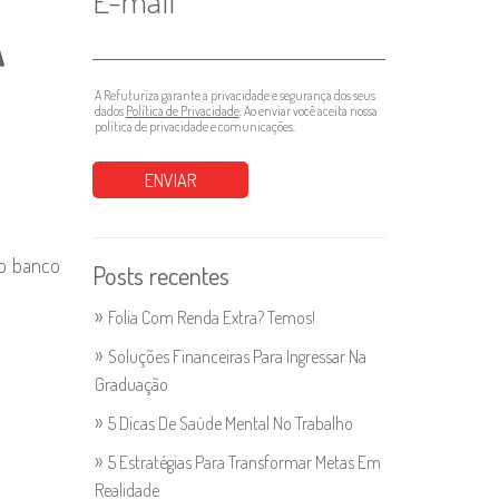
E-mail
A
A Refuturiza garante a privacidade e segurança dos seus
dados
Política de Privacidade
. Ao enviar você aceita nossa
política de privacidade e comunicações.
no banco
Posts recentes
Folia Com Renda Extra? Temos!
Soluções Financeiras Para Ingressar Na
Graduação
5 Dicas De Saúde Mental No Trabalho
5 Estratégias Para Transformar Metas Em
Realidade