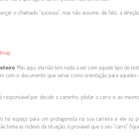
lcançar o chamado "sucesso", mas não assume, de fato, a direçã
dmap
.
roteiro
. Mas aqui, ela não tem nada a ver com aquele tipo de tex
sim com o documento que serve como orientação para aqueles
é responsável por decidir o caminho, pilotar o carro e, ao mes
só há espaço para um protagonista na sua carreira e ele só 
ão toma as rédeas da situação, é provável que o seu "carro" fiq