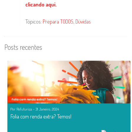
clicando aqui.
Tópicos:
Prepara TODOS
,
Dúvidas
Posts recentes
Por Refuturiza - 31 Janeiro, 2024
Folia com renda extra? Temos!