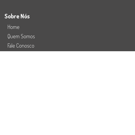
Sobre Nós
Home
Quem Somos
Fale Conosco
Preço
Redes Sociais
Refuturiza
Instagram
Facebook
Youtube