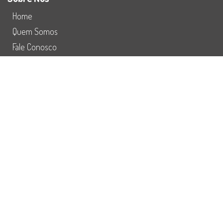
Home
Quem Somos
Fale Conosco
Preço
Redes Sociais
Refuturiza
Instagram
Facebook
Youtube