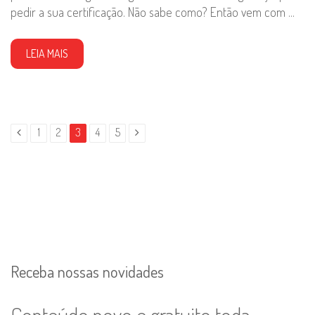
pedir a sua certificação. Não sabe como? Então vem com ...
LEIA MAIS
1
2
3
4
5
Receba nossas novidades
Conteúdo novo e gratuito toda